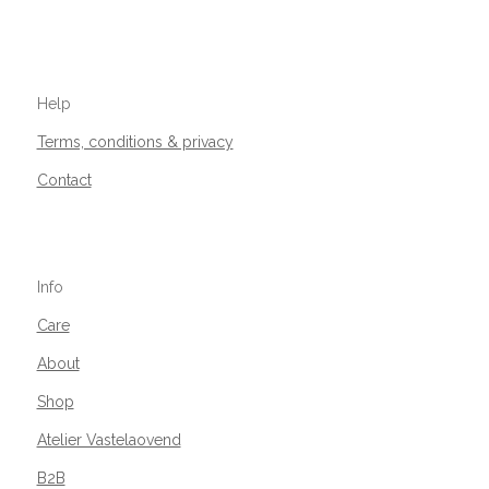
Help
Terms, conditions & privacy
Contact
Info
Care
About
Shop
Atelier Vastelaovend
B2B