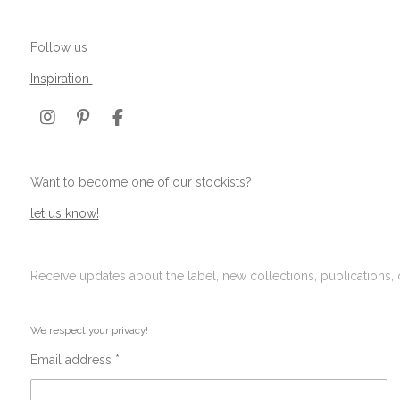
Follow us
Inspiration
I
P
F
n
i
a
s
n
c
t
t
e
Want to become one of our stockists?
a
e
b
g
r
o
let us know!
r
e
o
a
s
k
m
t
Receive updates about the label, new collections, publications,
We respect your privacy!
Email address *