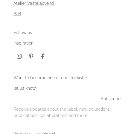
Atelier Vastelaovend
B2B
Follow us
Inspiration
I
P
F
n
i
a
s
n
c
t
t
e
Want to become one of our stockists?
a
e
b
g
r
o
let us know!
r
e
o
a
s
k
Subscribe
m
t
Receive updates about the label, new collections,
publications, collaborations and more
We respect your privacy!