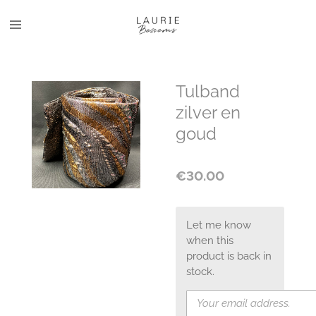
Skip
to
main
content
Tulband
zilver en
goud
€30.00
Let me know
when this
product is back in
stock.