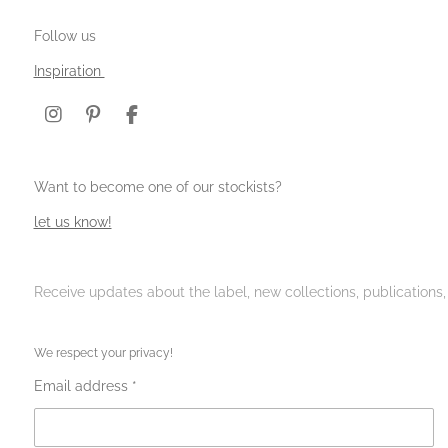
Follow us
Inspiration
I
P
F
n
i
a
s
n
c
t
t
e
Want to become one of our stockists?
a
e
b
g
r
o
let us know!
r
e
o
a
s
k
m
t
Receive updates about the label, new collections, publications
We respect your privacy!
Email address *